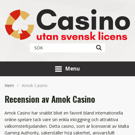
Menu
Hem
Amok Casino
Recension av Amok Casino
Amok Casino har snabbt blivit en favorit bland internationella
online-spelare tack vare sin enkla inloggning och attraktiva
välkomsterbjudanden. Detta casino, som är licensierat av Malta
Gaming Authority, säkerställer hög säkerhet, ansvarsfullt