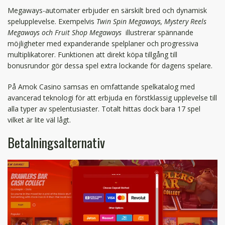
Megaways-automater erbjuder en särskilt bred och dynamisk
spelupplevelse. Exempelvis
Twin Spin Megaways, Mystery Reels
Megaways och Fruit Shop Megaways
illustrerar spännande
möjligheter med expanderande spelplaner och progressiva
multiplikatorer. Funktionen att direkt köpa tillgång till
bonusrundor gör dessa spel extra lockande för dagens spelare.
På Amok Casino samsas en omfattande spelkatalog med
avancerad teknologi för att erbjuda en förstklassig upplevelse till
alla typer av spelentusiaster. Totalt hittas dock bara 17 spel
vilket är lite väl lågt.
Betalningsalternativ