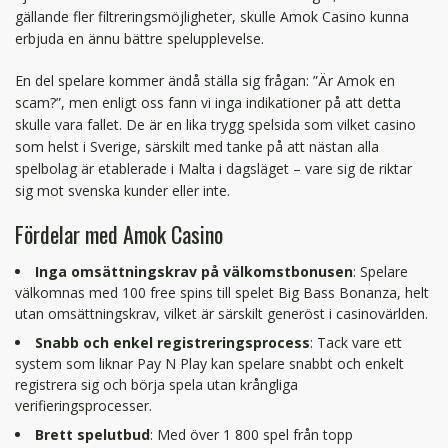
gällande fler filtreringsmöjligheter, skulle Amok Casino kunna
erbjuda en ännu bättre spelupplevelse.
En del spelare kommer ändå ställa sig frågan: ”Är Amok en
scam?”, men enligt oss fann vi inga indikationer på att detta
skulle vara fallet. De är en lika trygg spelsida som vilket casino
som helst i Sverige, särskilt med tanke på att nästan alla
spelbolag är etablerade i Malta i dagsläget – vare sig de riktar
sig mot svenska kunder eller inte.
Fördelar med Amok Casino
Inga omsättningskrav på välkomstbonusen
: Spelare
välkomnas med 100 free spins till spelet Big Bass Bonanza, helt
utan omsättningskrav, vilket är särskilt generöst i casinovärlden.
Snabb och enkel registreringsprocess
: Tack vare ett
system som liknar Pay N Play kan spelare snabbt och enkelt
registrera sig och börja spela utan krångliga
verifieringsprocesser.
Brett spelutbud
: Med över 1 800 spel från topp