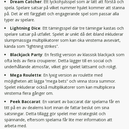
Dream Catcher
: Ett lyckohjulsspel som är lätt att förstå och
spela. Spelare satsar på vilket nummer hjulet kommer att stanna
på. Det är ett färgglatt och engagerande spel som passar alla
typer av spelare.
Lightning Dice
: Ett tärningsspel där tre tärningar kastas och
spelare satsar på utfallet. Spelet är unikt då det ibland inkluderar
slumpmässiga multiplikatorer som kan öka vinsterna avsevärt,
kända som ”lightning strikes”.
Blackjack Party
: En festlig version av klassisk blackjack som
ofta leds av flera croupierer. Detta lägger till en social och
underhållande atmosfär, vilket gör spelet lättsamt och roligt.
Mega Roulette
: En lyxig version av roulette med
möjligheten att lägga ”mega bets” och vinna stora summor.
Spelet inkluderar också multiplikatorer som kan multiplicera
vinsterna flera gånger om.
Peek Baccarat
: En variant av baccarat där spelarna får en
titt på en av dealerns kort innan de fattar beslut om sina
satsningar. Detta tillägg gör spelet mer strategiskt och
spännande, eftersom spelarna får lite mer information att
arbeta med.