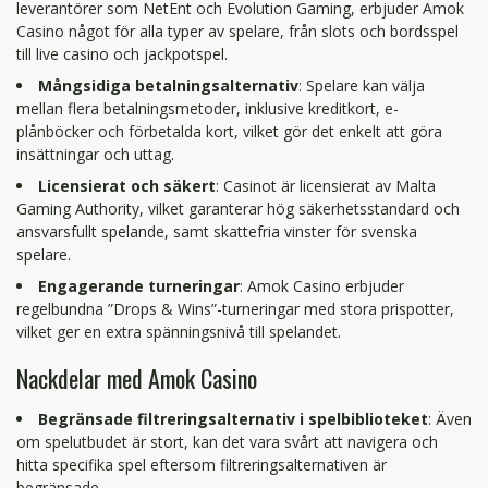
leverantörer som NetEnt och Evolution Gaming, erbjuder Amok
Casino något för alla typer av spelare, från slots och bordsspel
till live casino och jackpotspel.
Mångsidiga betalningsalternativ
: Spelare kan välja
mellan flera betalningsmetoder, inklusive kreditkort, e-
plånböcker och förbetalda kort, vilket gör det enkelt att göra
insättningar och uttag.
Licensierat och säkert
: Casinot är licensierat av Malta
Gaming Authority, vilket garanterar hög säkerhetsstandard och
ansvarsfullt spelande, samt skattefria vinster för svenska
spelare.
Engagerande turneringar
: Amok Casino erbjuder
regelbundna ”Drops & Wins”-turneringar med stora prispotter,
vilket ger en extra spänningsnivå till spelandet.
Nackdelar med Amok Casino
Begränsade filtreringsalternativ i spelbiblioteket
: Även
om spelutbudet är stort, kan det vara svårt att navigera och
hitta specifika spel eftersom filtreringsalternativen är
begränsade.