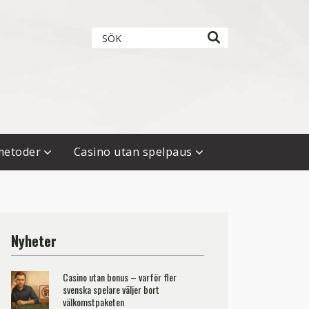
metoder
Casino utan spelpaus
Nyheter
Casino utan bonus – varför fler
svenska spelare väljer bort
välkomstpaketen