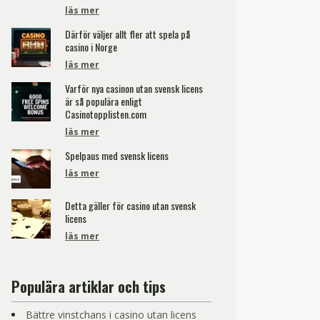
läs mer
Därför väljer allt fler att spela på
casino i Norge
läs mer
Varför nya casinon utan svensk licens
är så populära enligt
Casinotopplisten.com
läs mer
Spelpaus med svensk licens
läs mer
Detta gäller för casino utan svensk
licens
läs mer
Populära artiklar och tips
Bättre vinstchans i casino utan licens