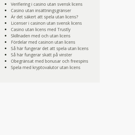
Verifiering i casino utan svensk licens
Casino utan insättningsgränser
Är det säkert att spela utan licens?
Licenser i casinon utan svensk licens
Casino utan licens med Trustly
Skillnaden med och utan licens
Fördelar med casinon utan licens
Så här fungerar det att spela utan licens
Så här fungerar skatt på vinster
Obegränsat med bonusar och freespins
Spela med kryptovalutor utan licens