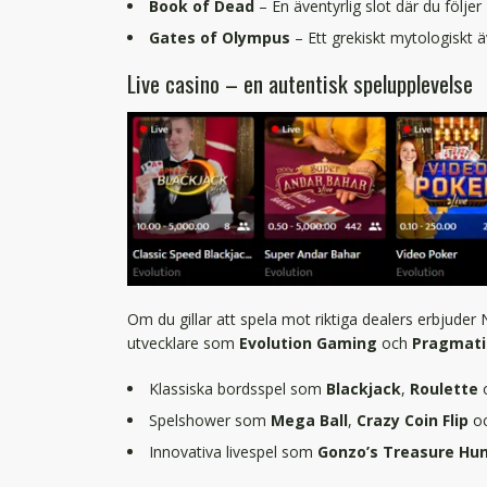
Book of Dead
– En äventyrlig slot där du följer
Gates of Olympus
– Ett grekiskt mytologiskt 
Live casino – en autentisk spelupplevelse
Om du gillar att spela mot riktiga dealers erbjuder
utvecklare som
Evolution Gaming
och
Pragmati
Klassiska bordsspel som
Blackjack
,
Roulette
Spelshower som
Mega Ball
,
Crazy Coin Flip
o
Innovativa livespel som
Gonzo’s Treasure Hu