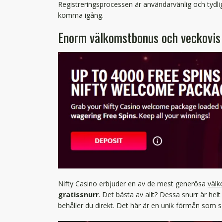
Registreringsprocessen är användarvänlig och tydlig
komma igång.
Enorm välkomstbonus och veckovis
Nifty Casino erbjuder en av de mest generösa
väl
gratissnurr
. Det bästa av allt? Dessa snurr är hel
behåller du direkt. Det här är en unik förmån som s