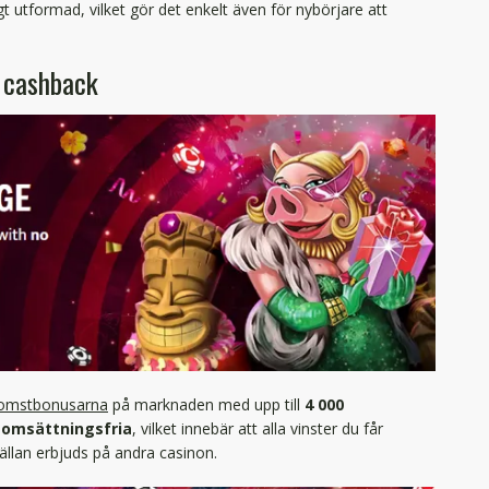
t utformad, vilket gör det enkelt även för nybörjare att
 cashback
komstbonusarna
på marknaden med upp till
4 000
t
omsättningsfria
, vilket innebär att alla vinster du får
ällan erbjuds på andra casinon.