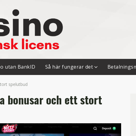
no utan BankID
Så här fungerar det
Betalnings
tort spelutbud
a bonusar och ett stort