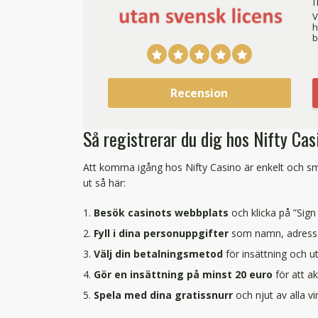
V
h
b
Recension
Så registrerar du dig hos Nifty Cas
Att komma igång hos Nifty Casino är enkelt och sm
ut så här:
Besök casinots webbplats
och klicka på ”Sign 
Fyll i dina personuppgifter
som namn, adress 
Välj din betalningsmetod
för insättning och ut
Gör en insättning på minst 20 euro
för att a
Spela med dina gratissnurr
och njut av alla v