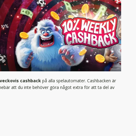
 veckovis cashback
på alla spelautomater. Cashbacken är
nnebär att du inte behöver göra något extra för att ta del av