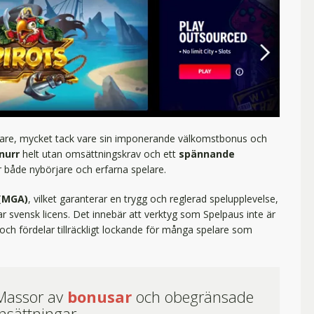
pelare, mycket tack vare sin imponerande välkomstbonus och
nurr
helt utan omsättningskrav och ett
spännande
ör både nybörjare och erfarna spelare.
 (MGA)
, vilket garanterar en trygg och reglerad spelupplevelse,
har svensk licens. Det innebär att verktyg som Spelpaus inte är
 och fördelar tillräckligt lockande för många spelare som
Massor av
bonusar
och obegränsade
insättningar