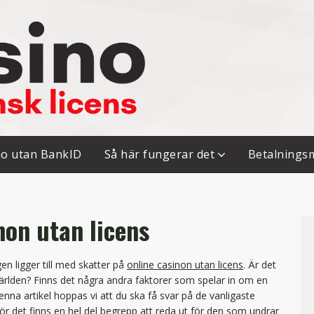
no utan BankID
Så här fungerar det
Betalnings
non utan licens
en ligger till med skatter på
online casinon utan licens
. Är det
ärlden? Finns det några andra faktorer som spelar in om en
 denna artikel hoppas vi att du ska få svar på de vanligaste
ör det finns en hel del begrepp att reda ut för den som undrar