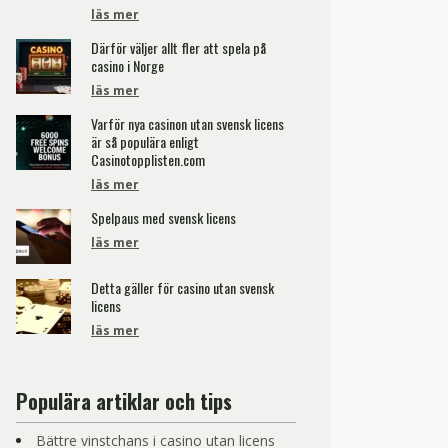
läs mer
Därför väljer allt fler att spela på
casino i Norge
läs mer
Varför nya casinon utan svensk licens
är så populära enligt
Casinotopplisten.com
läs mer
Spelpaus med svensk licens
läs mer
Detta gäller för casino utan svensk
licens
läs mer
Populära artiklar och tips
Bättre vinstchans i casino utan licens