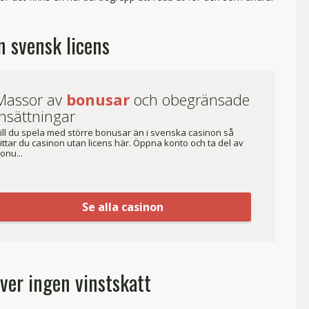
n svensk licens
Massor av
bonusar
och obegränsade
insättningar
ill du spela med större bonusar än i svenska casinon så
ittar du casinon utan licens här. Öppna konto och ta del av
onu...
Se alla casinon
ver ingen vinstskatt