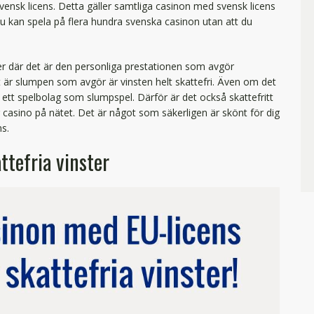
vensk licens. Detta gäller samtliga casinon med svensk licens
du kan spela på flera hundra svenska casinon utan att du
ter där det är den personliga prestationen som avgör
 är slumpen som avgör är vinsten helt skattefri. Även om det
s ett spelbolag som slumpspel. Därför är det också skattefritt
r casino på nätet. Det är något som säkerligen är skönt för dig
ns.
ttefria vinster