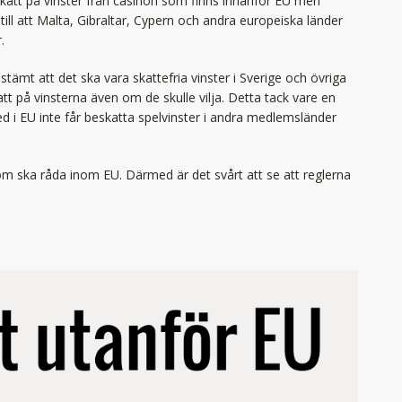
katt på vinster från casinon som finns innanför EU men
ill att Malta, Gibraltar, Cypern och andra europeiska länder
.
ämt att det ska vara skattefria vinster i Sverige och övriga
tt på vinsterna även om de skulle vilja. Detta tack vare en
i EU inte får beskatta spelvinster i andra medlemsländer
som ska råda inom EU. Därmed är det svårt att se att reglerna