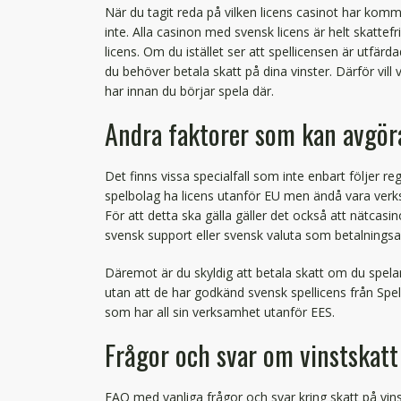
När du tagit reda på vilken licens casinot har komme
inte. Alla casinon med svensk licens är helt skatt
licens. Om du istället ser att spellicensen är utfärda
du behöver betala skatt på dina vinster. Därför vill 
har innan du börjar spela där.
Andra faktorer som kan avgör
Det finns vissa specialfall som inte enbart följer re
spelbolag ha licens utanför EU men ändå vara verk
För att detta ska gälla gäller det också att nätcasino
svensk support eller svensk valuta som betalningsalt
Däremot är du skyldig att betala skatt om du spel
utan att de har godkänd svensk spellicens från Spe
som har all sin verksamhet utanför EES.
Frågor och svar om vinstskatt
FAQ med vanliga frågor och svar kring skatt på vin