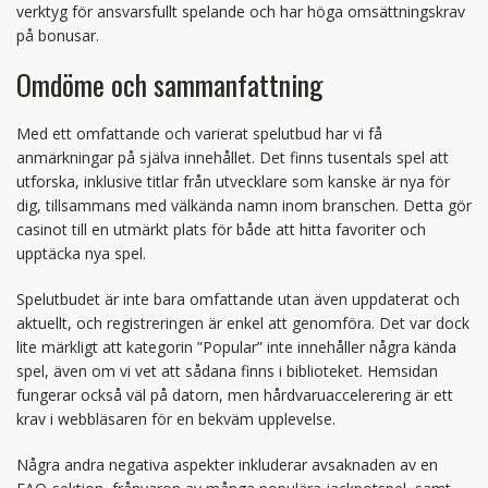
verktyg för ansvarsfullt spelande och har höga omsättningskrav
på bonusar.
Omdöme och sammanfattning
Med ett omfattande och varierat spelutbud har vi få
anmärkningar på själva innehållet. Det finns tusentals spel att
utforska, inklusive titlar från utvecklare som kanske är nya för
dig, tillsammans med välkända namn inom branschen. Detta gör
casinot till en utmärkt plats för både att hitta favoriter och
upptäcka nya spel.
Spelutbudet är inte bara omfattande utan även uppdaterat och
aktuellt, och registreringen är enkel att genomföra. Det var dock
lite märkligt att kategorin ”Popular” inte innehåller några kända
spel, även om vi vet att sådana finns i biblioteket. Hemsidan
fungerar också väl på datorn, men hårdvaruaccelerering är ett
krav i webbläsaren för en bekväm upplevelse.
Några andra negativa aspekter inkluderar avsaknaden av en