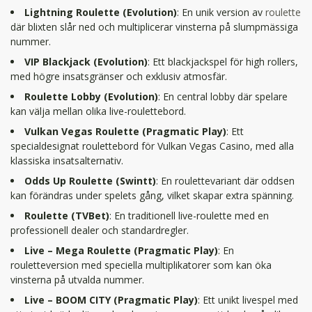
Lightning Roulette (Evolution)
: En unik version av
roulette
där blixten slår ned och multiplicerar vinsterna på slumpmässiga
nummer.
VIP Blackjack (Evolution)
: Ett blackjackspel för high rollers,
med högre insatsgränser och exklusiv atmosfär.
Roulette Lobby (Evolution)
: En central lobby där spelare
kan välja mellan olika live-roulettebord.
Vulkan Vegas Roulette (Pragmatic Play)
: Ett
specialdesignat roulettebord för Vulkan Vegas Casino, med alla
klassiska insatsalternativ.
Odds Up Roulette (Swintt)
: En roulettevariant där oddsen
kan förändras under spelets gång, vilket skapar extra spänning.
Roulette (TVBet)
: En traditionell live-roulette med en
professionell dealer och standardregler.
Live – Mega Roulette (Pragmatic Play)
: En
rouletteversion med speciella multiplikatorer som kan öka
vinsterna på utvalda nummer.
Live – BOOM CITY (Pragmatic Play)
: Ett unikt livespel med